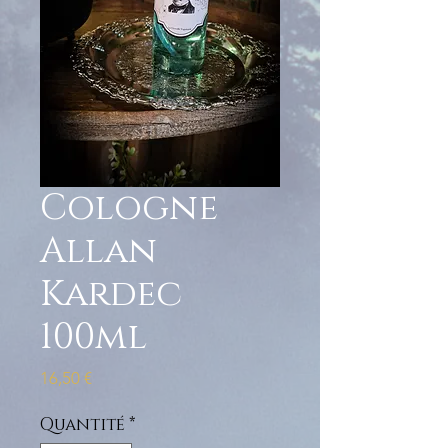
Cologne
Allan
Kardec
100ml
Prix
16,50 €
Quantité
*