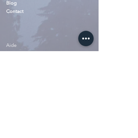
guides et esprits bienveillants.
Blog
Contact
⚠️
Objet de curiosité
ésotérique – Ne pas ingérer
Produit non cosmétique.
Aide
Usage réservé à un cadre
rituel, spirituel
Politique du magasin
Ne pas appliquer sur la peau,
Modes de paiement
les muqueuses ou les
Mentions légales
animaux.
Tenir hors de portée des
enfants.
Suivez-nous
100ml
Instagram
Tiktok
Whatsapp