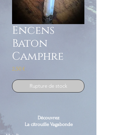
Encens
Baton
Camphre
Prix
2,50 €
Rupture de stock
Découvrez
La citrouille Vagabonde