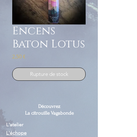
Encens
Baton Lotus
Prix
2,50 €
Rupture de stock
Découvrez
La citrouille Vagabonde
L'atelier
L'échope