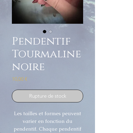
Pendentif
Tourmaline
noire
Prix
10,00 €
Rupture de stock
Les tailles et formes peuvent
varier en fonction du
pendentif. Chaque pendentif