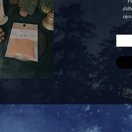
P
diff
ajou
Quant
Utilis