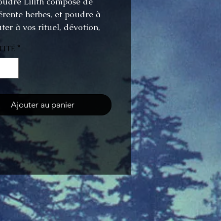
oudre Lilith composé de
érente herbes, et poudre à
ter à vos rituel, dévotion,
mojo, bougie et autres
ité
*
é pour vos demande d'amour,
sensualité, pouvoir
Ajouter au panier