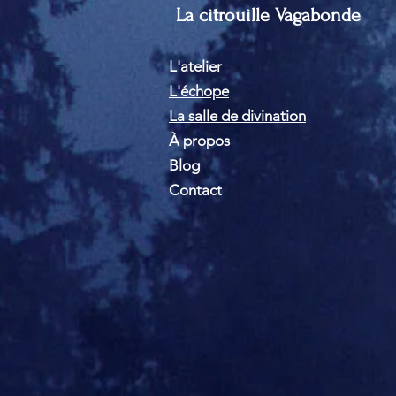
La citrouille Vagabonde
L'atelier
L'échope
La salle de divination
À propos
Blog
Contact