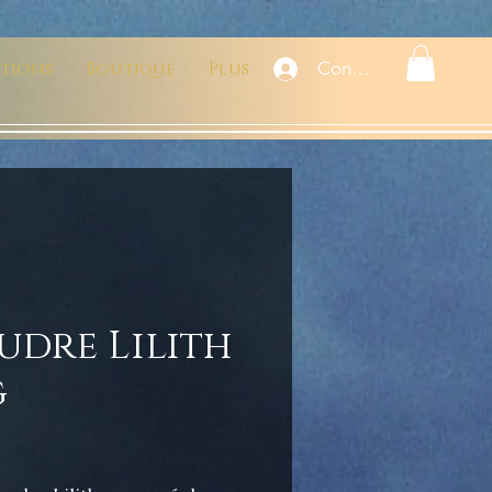
ations
Boutique
Plus
Connexion
udre Lilith
g
rix