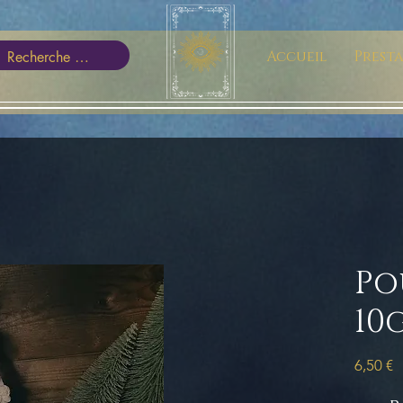
Accueil
Prest
Po
10
P
6,50 €