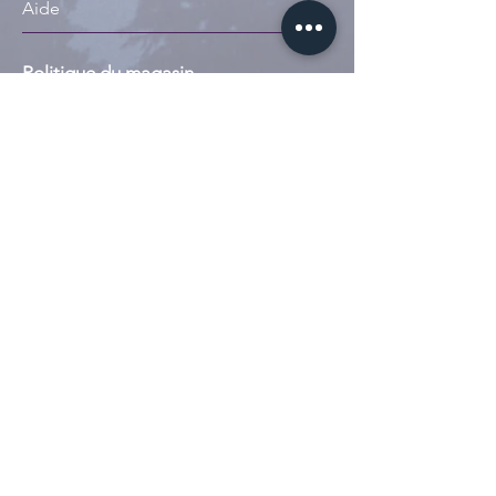
Aide
votre service de feu.
Politique du magasin
Modes de paiement
Mentions légales
Suivez-nous
Instagram
Tiktok
Whatsapp
S'abonner