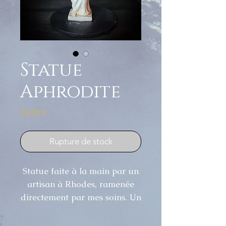
Statue
Aphrodite
Prix
23,00 €
Rupture de stock
Statue faite à la main par un
artisan à Rhodes, ramenée
directement par mes soins. Un
seul modèle disponible.
14 cm