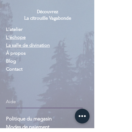
Découvrez
La citrouille Vagabonde
L'atelier
L'échope
La salle de divination
À propos
Blog
Contact
Aide
Politique du magasin
Modes de paiement